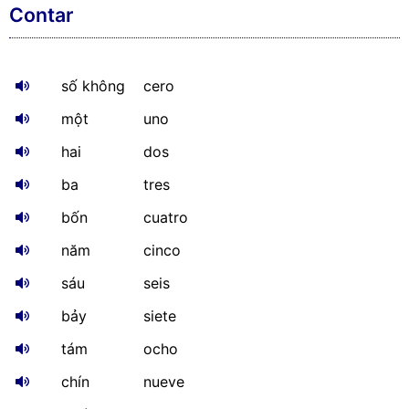
Contar
số không
cero
một
uno
hai
dos
ba
tres
bốn
cuatro
năm
cinco
sáu
seis
bảy
siete
tám
ocho
chín
nueve