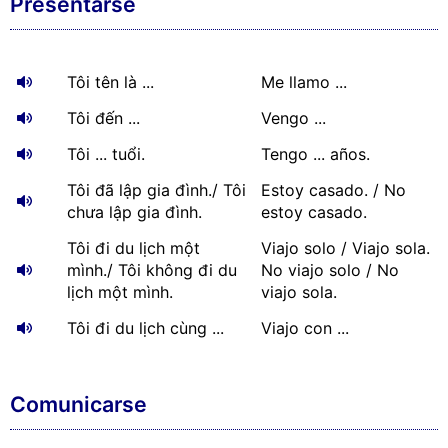
Presentarse
Tôi tên là ...
Me llamo ...
Tôi đến ...
Vengo ...
Tôi ... tuổi.
Tengo ... años.
Tôi đã lập gia đình./ Tôi
Estoy casado. / No
chưa lập gia đình.
estoy casado.
Tôi đi du lịch một
Viajo solo / Viajo sola.
mình./ Tôi không đi du
No viajo solo / No
lịch một mình.
viajo sola.
Tôi đi du lịch cùng ...
Viajo con ...
Comunicarse