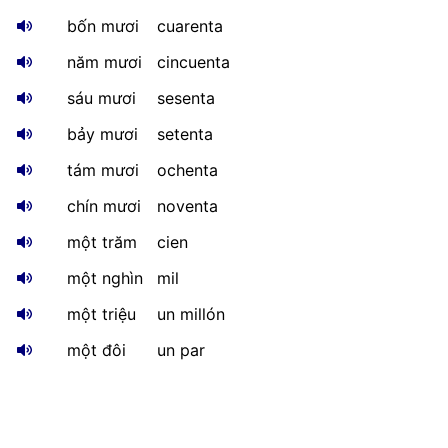
bốn mươi
cuarenta
năm mươi
cincuenta
sáu mươi
sesenta
bảy mươi
setenta
tám mươi
ochenta
chín mươi
noventa
một trăm
cien
một nghìn
mil
một triệu
un millón
một đôi
un par