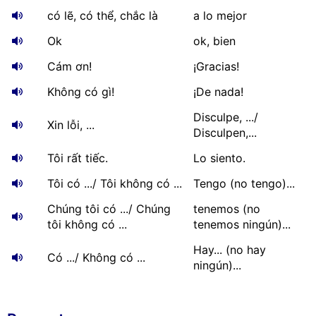
có lẽ, có thể, chắc là
a lo mejor
Ok
ok, bien
Cám ơn!
¡Gracias!
Không có gì!
¡De nada!
Disculpe, .../
Xin lỗi, ...
Disculpen,...
Tôi rất tiếc.
Lo siento.
Tôi có .../ Tôi không có ...
Tengo (no tengo)...
Chúng tôi có .../ Chúng
tenemos (no
tôi không có ...
tenemos ningún)...
Hay... (no hay
Có .../ Không có ...
ningún)...