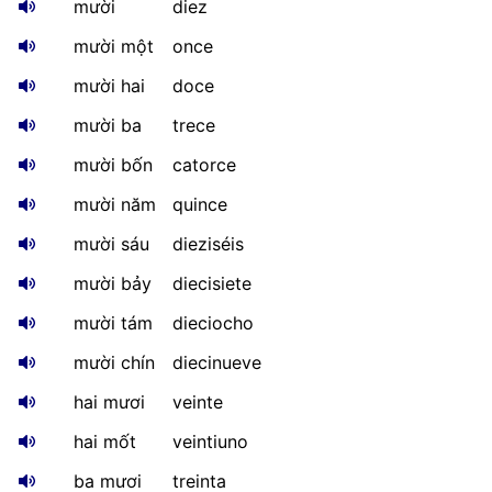
mười
diez
mười một
once
mười hai
doce
mười ba
trece
mười bốn
catorce
mười năm
quince
mười sáu
dieziséis
mười bảy
diecisiete
mười tám
dieciocho
mười chín
diecinueve
hai mươi
veinte
hai mốt
veintiuno
ba mươi
treinta