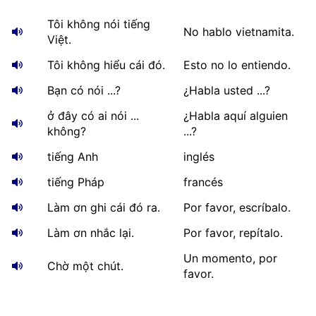
Tôi không nói tiếng
No hablo vietnamita.
Việt.
Tôi không hiểu cái đó.
Esto no lo entiendo.
Bạn có nói ...?
¿Habla usted ...?
ở đây có ai nói ...
¿Habla aquí alguien
không?
...?
tiếng Anh
inglés
tiếng Pháp
francés
Làm ơn ghi cái đó ra.
Por favor, escríbalo.
Làm ơn nhắc lại.
Por favor, repítalo.
Un momento, por
Chờ một chút.
favor.