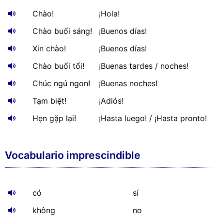
Chào!
¡Hola!
Chào buổi sáng!
¡Buenos días!
Xin chào!
¡Buenos días!
Chào buổi tối!
¡Buenas tardes / noches!
Chúc ngủ ngon!
¡Buenas noches!
Tạm biệt!
¡Adiós!
Hẹn gặp lại!
¡Hasta luego! / ¡Hasta pronto!
Vocabulario imprescindible
có
sí
không
no