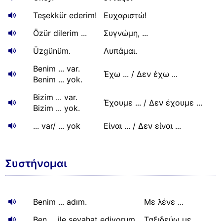
Teşekkür ederim!
Ευχαριστώ!
Özür dilerim ...
Συγνώμη, ...
Üzgünüm.
Λυπάμαι.
Benim ... var.
Έχω ... / Δεν έχω ...
Benim ... yok.
Bizim ... var.
Έχουμε ... / Δεν έχουμε ...
Bizim ... yok.
... var/ ... yok
Είναι ... / Δεν είναι ...
Συστήνομαι
Benim ... adım.
Με λένε ...
Ben ... ile seyahat ediyorum.
Ταξιδεύω με ...