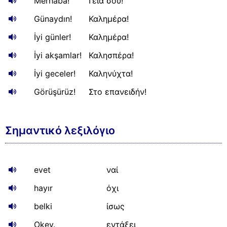
Merhaba!
Γειά σου!
Günaydın!
Καλημέρα!
İyi günler!
Καλημέρα!
İyi akşamlar!
Καλησπέρα!
İyi geceler!
Καληνύχτα!
Görüşürüz!
Στο επανειδήν!
Σημαντικό λεξιλόγιο
evet
ναί
hayır
όχι
belki
ίσως
Okey.
εντάξει