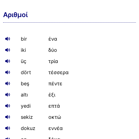
Αριθμοί
bir
ένα
iki
δύο
üç
τρία
dört
τέσσερα
beş
πέντε
altı
έξι
yedi
επτά
sekiz
οκτώ
dokuz
εννέα