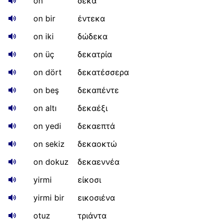
on
δέκα
on bir
έντεκα
on iki
δώδεκα
on üç
δεκατρία
on dört
δεκατέσσερα
on beş
δεκαπέντε
on altı
δεκαέξι
on yedi
δεκαεπτά
on sekiz
δεκαοκτώ
on dokuz
δεκαεννέα
yirmi
είκοσι
yirmi bir
εικοσιένα
otuz
τριάντα