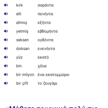
kırk
σαράντα
elli
πενήντα
altmış
εξήντα
yetmiş
εβδομήντα
seksen
ογδόντα
doksan
ενενήντα
yüz
εκατό
bin
χίλια
bir milyon
ένα εκατομμύριο
bir çift
το ζευγάρι