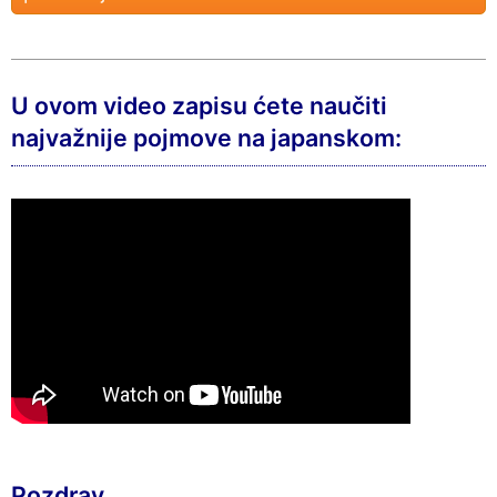
U ovom video zapisu ćete naučiti
najvažnije pojmove na japanskom:
Pozdrav