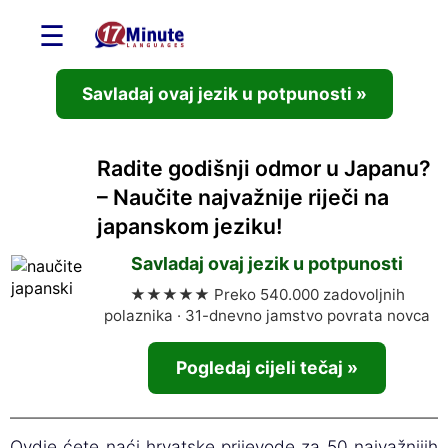
☰
Savladaj ovaj jezik u potpunosti »
Radite godišnji odmor u Japanu?
– Naučite najvažnije riječi na
japanskom jeziku!
Savladaj ovaj jezik u potpunosti
★★★★★ Preko 540.000 zadovoljnih
polaznika · 31-dnevno jamstvo povrata novca
Pogledaj cijeli tečaj »
Ovdje ćete naći hrvatske prijevode za 50 najvažnijih