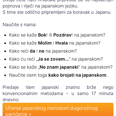
pojmova i riječi na japanskom jeziku.
S time ste odlično pripremljeni za boravak u Japanu.
Naučite s nama:
Kako se kaže
Bok
! ili
Pozdrav
! na japanskom?
Kako se kaže
Molim
i
Hvala
na japanskom?
Kako reći
da
i
ne
na japanskom?
Kako ću reći „
Ja se zovem...
“ na japanskom?
Kako se kaže „
Ne znam japanski
“ na japanskom?
Naučite osim toga
kako brojati na japanskom
.
Predaje Vam japanski znatno brže nego
konvencionalnim metodama – u samo 17 minuta
dnevno:
Učenje japanskog metodom dugoročnog
pamćenja »