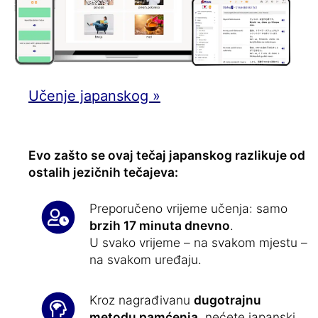
Učenje japanskog »
Evo zašto se ovaj tečaj japanskog razlikuje od
ostalih jezičnih tečajeva:
Preporučeno vrijeme učenja: samo
brzih 17 minuta dnevno
.
U svako vrijeme – na svakom mjestu –
na svakom uređaju.
Kroz nagrađivanu
dugotrajnu
metodu pamćenja
, nećete japanski