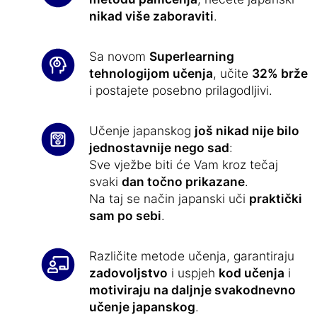
nikad više zaboraviti
.
Sa novom
Superlearning
tehnologijom učenja
, učite
32% brže
i postajete posebno prilagodljivi.
Učenje japanskog
još nikad nije bilo
jednostavnije nego sad
:
Sve vježbe biti će Vam kroz tečaj
svaki
dan točno prikazane
.
Na taj se način japanski uči
praktički
sam po sebi
.
Različite metode učenja, garantiraju
zadovoljstvo
i uspjeh
kod učenja
i
motiviraju na daljnje svakodnevno
učenje japanskog
.