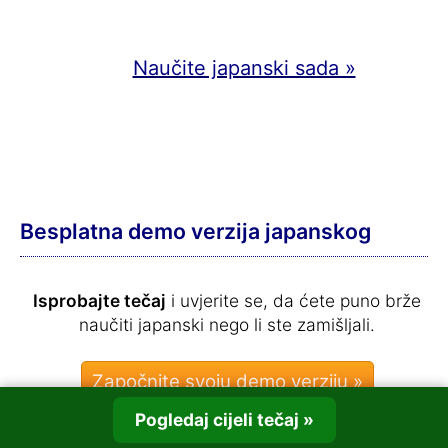
Naučite japanski sada »
Besplatna demo verzija japanskog
Isprobajte tečaj
i uvjerite se, da ćete puno brže
naučiti japanski nego li ste zamišljali.
Pogledaj cijeli tečaj »