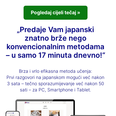
Pogledaj cijeli tečaj »
„Predaje Vam japanski
znatno brže nego
konvencionalnim metodama
– u samo 17 minuta dnevno!“
Brza i vrlo efikasna metoda učenja:
Prvi razgovori na japanskom mogući već nakon
3 sata – tečno sporazumijevanje već nakon 50
sati – za PC, Smartphone i Tablet.