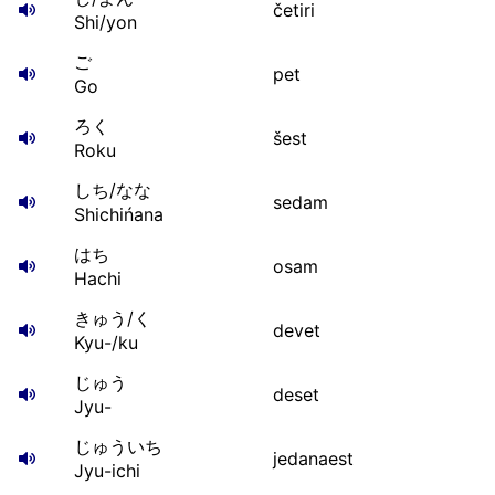
četiri
Shi/yon
ご
pet
Go
ろく
šest
Roku
しち/なな
sedam
Shichińana
はち
osam
Hachi
きゅう/く
devet
Kyu-/ku
じゅう
deset
Jyu-
じゅういち
jedanaest
Jyu-ichi