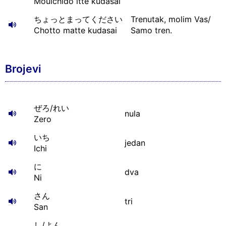
Mouichido itte kudasai
ちょっとまってください
Trenutak, molim Vas/
Chotto matte kudasai
Samo tren.
Brojevi
ぜろ/れい
nula
Zero
いち
jedan
Ichi
に
dva
Ni
さん
tri
San
し/よん