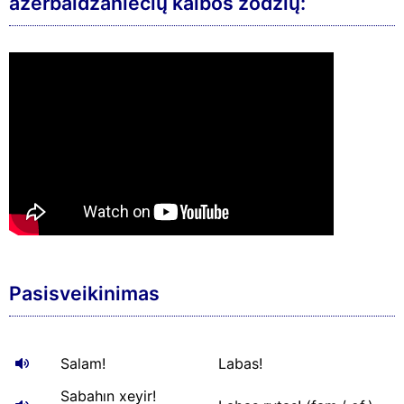
azerbaidžaniečių kalbos žodžių:
Pasisveikinimas
Salam!
Labas!
Sabahın xeyir!