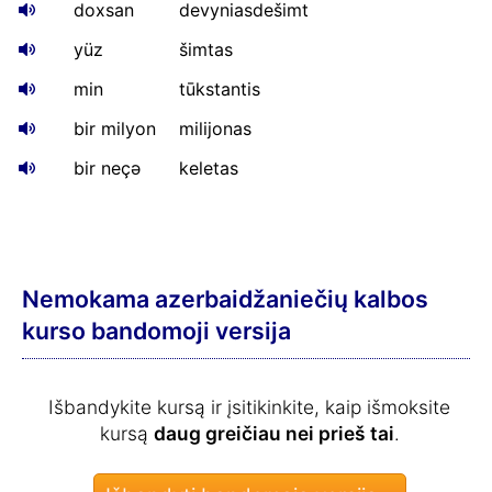
doxsan
devyniasdešimt
yüz
šimtas
min
tūkstantis
bir milyon
milijonas
bir neçə
keletas
Nemokama azerbaidžaniečių kalbos
kurso bandomoji versija
Išbandykite kursą ir įsitikinkite, kaip išmoksite
kursą
daug greičiau nei prieš tai
.