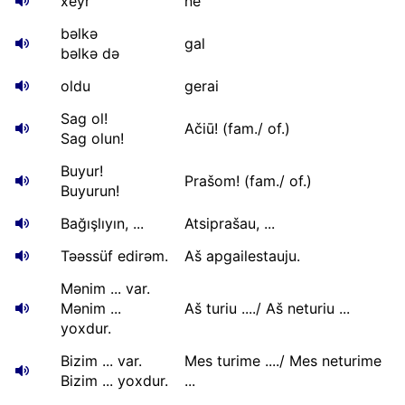
xeyr
ne
bəlkə
gal
bəlkə də
oldu
gerai
Sag ol!
Ačiū! (fam./ of.)
Sag olun!
Buyur!
Prašom! (fam./ of.)
Buyurun!
Bağışlıyın, ...
Atsiprašau, ...
Təəssüf edirəm.
Aš apgailestauju.
Mənim ... var.
Mənim ...
Aš turiu ..../ Aš neturiu ...
yoxdur.
Bizim ... var.
Mes turime ..../ Mes neturime
Bizim ... yoxdur.
...