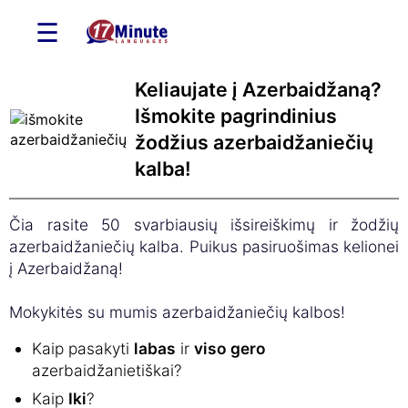
☰
Keliaujate į Azerbaidžaną?
Išmokite pagrindinius
žodžius azerbaidžaniečių
kalba!
Čia rasite 50 svarbiausių išsireiškimų ir žodžių
azerbaidžaniečių kalba. Puikus pasiruošimas kelionei
į Azerbaidžaną!
Mokykitės su mumis azerbaidžaniečių kalbos!
Kaip pasakyti
labas
ir
viso gero
azerbaidžanietiškai?
Kaip
Iki
?