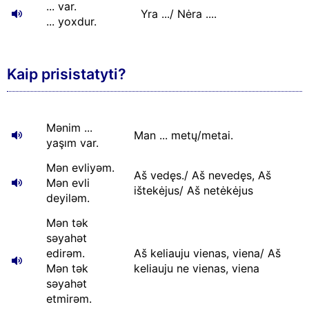
... var.
Yra .../ Nėra ....
... yoxdur.
Kaip prisistatyti?
Mənim ...
Man ... metų/metai.
yaşım var.
Mən evliyəm.
Aš vedęs./ Aš nevedęs, Aš
Mən evli
ištekėjus/ Aš netėkėjus
deyiləm.
Mən tək
səyahət
edirəm.
Aš keliauju vienas, viena/ Aš
Mən tək
keliauju ne vienas, viena
səyahət
etmirəm.