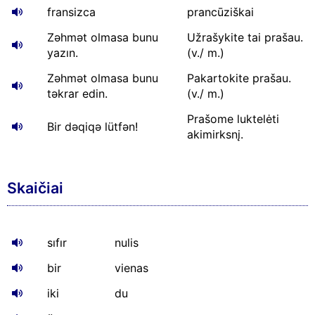
fransizca
prancūziškai
Zəhmət olmasa bunu
Užrašykite tai prašau.
yazın.
(v./ m.)
Zəhmət olmasa bunu
Pakartokite prašau.
təkrar edin.
(v./ m.)
Prašome luktelėti
Bir dəqiqə lütfən!
akimirksnį.
Skaičiai
sıfır
nulis
bir
vienas
iki
du