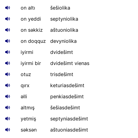
on altı
šešiolika
on yeddi
septyniolika
on səkkiz
aštuoniolika
on doqquz
devyniolika
iyirmi
dvidešimt
iyirmi bir
dvidešimt vienas
otuz
trisdešimt
qırx
keturiasdešimt
əlli
penkiasdešimt
altmış
šešiasdešimt
yetmiş
septyniasdešimt
səksən
aštuoniasdešimt