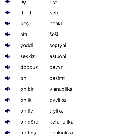
üç
trys
dörd
keturi
beş
penki
altı
šeši
yeddi
septyni
səkkiz
aštuoni
doqquz
devyni
on
dešimt
on bir
vienuolika
on iki
dvylika
on üç
trylika
on dörd
keturiolika
on beş
penkiolika