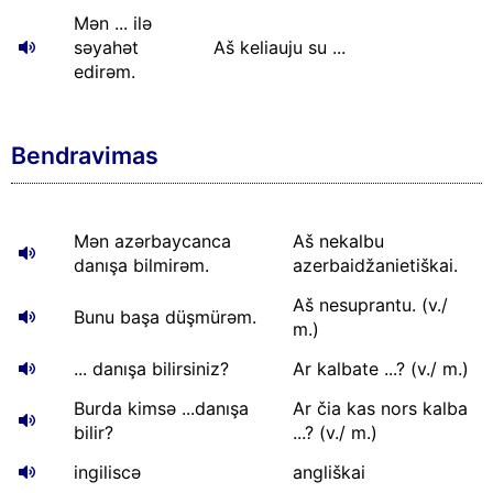
Mən ... ilə
səyahət
Aš keliauju su ...
edirəm.
Bendravimas
Mən azərbaycanca
Aš nekalbu
danışa bilmirəm.
azerbaidžanietiškai.
Aš nesuprantu. (v./
Bunu başa düşmürəm.
m.)
... danışa bilirsiniz?
Ar kalbate ...? (v./ m.)
Burda kimsə ...danışa
Ar čia kas nors kalba
bilir?
...? (v./ m.)
ingiliscə
angliškai