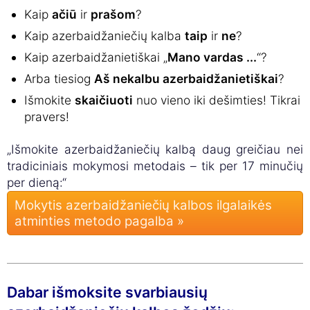
Kaip
ačiū
ir
prašom
?
Kaip azerbaidžaniečių kalba
taip
ir
ne
?
Kaip azerbaidžanietiškai „
Mano vardas ...
“?
Arba tiesiog
Aš nekalbu azerbaidžanietiškai
?
Išmokite
skaičiuoti
nuo vieno iki dešimties! Tikrai
pravers!
„Išmokite azerbaidžaniečių kalbą daug greičiau nei
tradiciniais mokymosi metodais – tik per 17 minučių
per dieną:“
Mokytis azerbaidžaniečių kalbos ilgalaikės
atminties metodo pagalba »
Dabar išmoksite svarbiausių