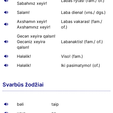
Labas rytas! (fam./ of.)
Sabahınız xeyir!
Salam!
Laba diena! (vns./ dgs.)
Axshamın xeyir!
Labas vakaras! (fam./
Axshamınız xeyir!
of.)
Gecən xeyirə qalsın!
Gecəniz xeyirə
Labanaktis! (fam./ of.)
qalsın!
Hələlik!
Viso! (fam.)
Hələlik!
Iki pasimatymo! (of.)
Svarbūs žodžiai
bəli
taip