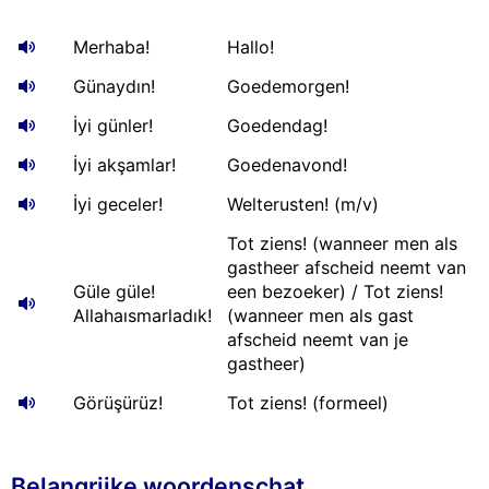
Merhaba!
Hallo!
Günaydın!
Goedemorgen!
İyi günler!
Goedendag!
İyi akşamlar!
Goedenavond!
İyi geceler!
Welterusten! (m/v)
Tot ziens! (wanneer men als
gastheer afscheid neemt van
Güle güle!
een bezoeker) / Tot ziens!
Allahaısmarladık!
(wanneer men als gast
afscheid neemt van je
gastheer)
Görüşürüz!
Tot ziens! (formeel)
Belangrijke woordenschat