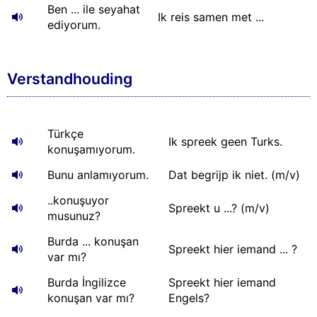
Ben ... ile seyahat
Ik reis samen met ...
ediyorum.
Verstandhouding
Türkçe
Ik spreek geen Turks.
konuşamıyorum.
Bunu anlamıyorum.
Dat begrijp ik niet. (m/v)
..konuşuyor
Spreekt u ...? (m/v)
musunuz?
Burda ... konuşan
Spreekt hier iemand ... ?
var mı?
Burda İngilizce
Spreekt hier iemand
konuşan var mı?
Engels?