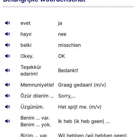
evet
ja
hayır
nee
belki
misschien
Okey.
OK
Teşekkür
Bedankt!
ederim!
Memnuniyetle!
Graag gedaan! (m/v)
Özür dilerim ...
Sorry,…
Üzgünüm.
Het spijt me. (m/v)
Benim ... var.
Ik heb (ik heb geen) …
Benim ... yok.
Bizim ... var.
Wij hebben (wij hebben geen)