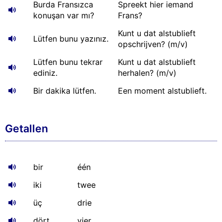
Burda Fransızca
Spreekt hier iemand
konuşan var mı?
Frans?
Kunt u dat alstublieft
Lütfen bunu yazınız.
opschrijven? (m/v)
Lütfen bunu tekrar
Kunt u dat alstublieft
ediniz.
herhalen? (m/v)
Bir dakika lütfen.
Een moment alstublieft.
Getallen
bir
één
iki
twee
üç
drie
dört
vier