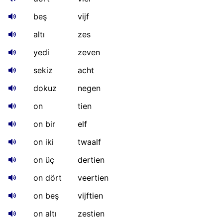
beş
vijf
altı
zes
yedi
zeven
sekiz
acht
dokuz
negen
on
tien
on bir
elf
on iki
twaalf
on üç
dertien
on dört
veertien
on beş
vijftien
on altı
zestien