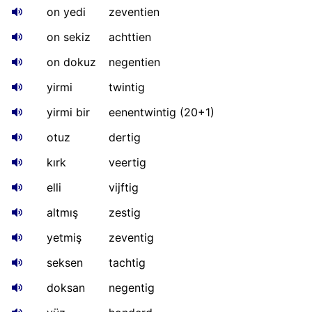
on yedi
zeventien
on sekiz
achttien
on dokuz
negentien
yirmi
twintig
yirmi bir
eenentwintig (20+1)
otuz
dertig
kırk
veertig
elli
vijftig
altmış
zestig
yetmiş
zeventig
seksen
tachtig
doksan
negentig