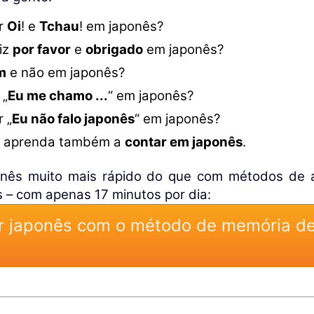
r
Oi
! e
Tchau
! em japonês?
iz
por favor
e
obrigado
em japonês?
m
e não em japonês?
 „
Eu me chamo ...
“ em japonês?
 „
Eu não falo japonês
“ em japonês?
o aprenda também a
contar em japonês
.
onês muito mais rápido do que com métodos de 
 – com apenas 17 minutos por dia:
r japonês com o método de memória de