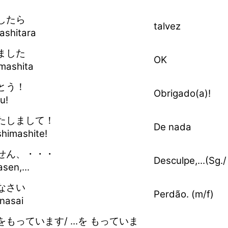
したら
talvez
ashitara
ました
OK
mashita
とう！
Obrigado(a)!
u!
たしまして！
De nada
shimashite!
せん、・・・
Desculpe,...(Sg./ 
sen,...
なさい
Perdão. (m/f)
nasai
もっています/ ...を もっていま