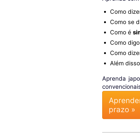
Como dize
Como se d
Como é
si
Como digo
Como dizer
Além diss
Aprenda jap
convencionais
Aprende
prazo »