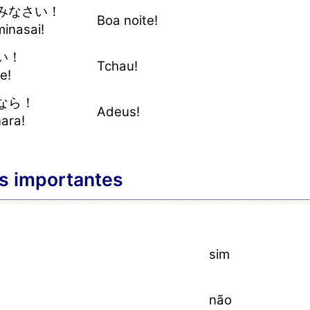
みなさい！
Boa noite!
inasai!
い！
Tchau!
e!
なら！
Adeus!
ara!
s importantes
sim
não