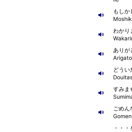
もしか
Moshik
わかり
Wakari
ありが
Arigato
どうい
Douita
すみま
Sumima
ごめん
Gomen
・・・を