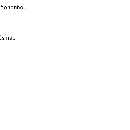
não tenho...
ós não