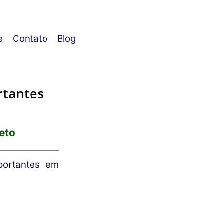
e
Contato
Blog
rtantes
eto
portantes em