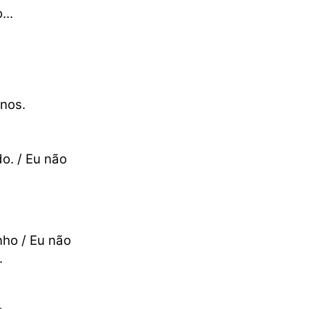
..
anos.
o. / Eu não
nho / Eu não
.