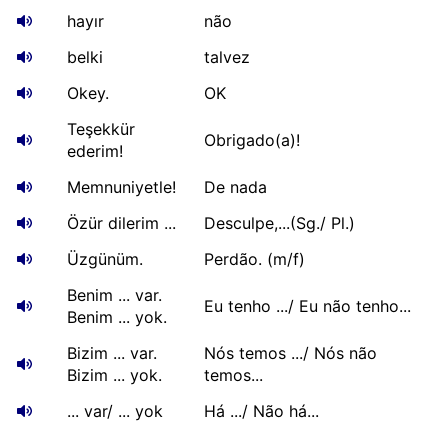
hayır
não
belki
talvez
Okey.
OK
Teşekkür
Obrigado(a)!
ederim!
Memnuniyetle!
De nada
Özür dilerim ...
Desculpe,...(Sg./ Pl.)
Üzgünüm.
Perdão. (m/f)
Benim ... var.
Eu tenho .../ Eu não tenho...
Benim ... yok.
Bizim ... var.
Nós temos .../ Nós não
Bizim ... yok.
temos...
... var/ ... yok
Há .../ Não há...