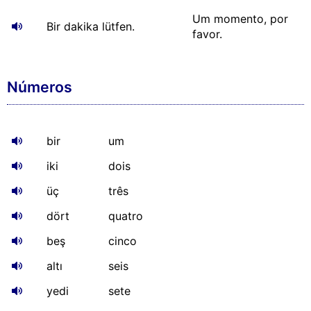
Um momento, por
Bir dakika lütfen.
favor.
Números
bir
um
iki
dois
üç
três
dört
quatro
beş
cinco
altı
seis
yedi
sete