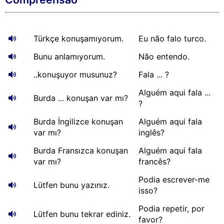
Türkçe konuşamıyorum.
Eu não falo turco.
Bunu anlamıyorum.
Não entendo.
..konuşuyor musunuz?
Fala ... ?
Alguém aqui fala ...
Burda ... konuşan var mı?
?
Burda İngilizce konuşan
Alguém aqui fala
var mı?
inglês?
Burda Fransızca konuşan
Alguém aqui fala
var mı?
francês?
Podia escrever-me
Lütfen bunu yazınız.
isso?
Podia repetir, por
Lütfen bunu tekrar ediniz.
favor?