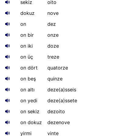
sekiz
oito
dokuz
nove
on
dez
on bir
onze
on iki
doze
on üç
treze
on dört
quatorze
on beş
quinze
on altı
deze(a)sseis
on yedi
deze(a)ssete
on sekiz
dezoito
on dokuz
dezenove
yirmi
vinte