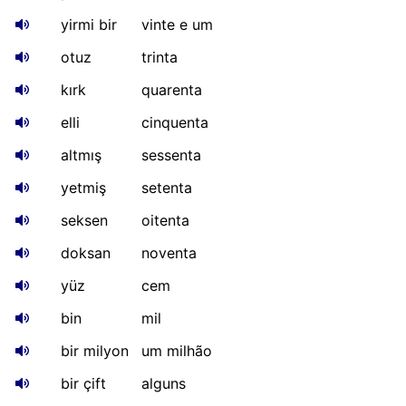
yirmi bir
vinte e um
otuz
trinta
kırk
quarenta
elli
cinquenta
altmış
sessenta
yetmiş
setenta
seksen
oitenta
doksan
noventa
yüz
cem
bin
mil
bir milyon
um milhão
bir çift
alguns