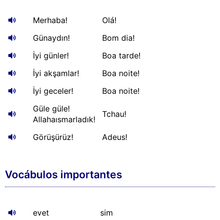
Merhaba!
Olá!
Günaydın!
Bom dia!
İyi günler!
Boa tarde!
İyi akşamlar!
Boa noite!
İyi geceler!
Boa noite!
Güle güle!
Tchau!
Allahaısmarladık!
Görüşürüz!
Adeus!
Vocábulos importantes
evet
sim