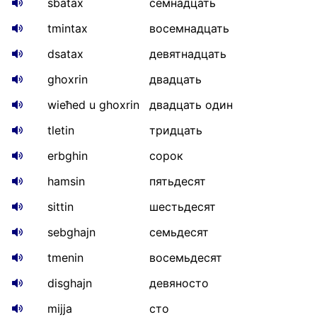
sbatax
семнадцать
tmintax
восемнадцать
dsatax
девятнадцать
ghoxrin
двадцать
wieħed u ghoxrin
двадцать один
tletin
тридцать
erbghin
сорок
hamsin
пятьдесят
sittin
шестьдесят
sebghajn
семьдесят
tmenin
восемьдесят
disghajn
девяносто
mijja
сто