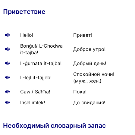
Приветствие
Hello!
Привет!
Bonġu!/ L-Ghodwa
Доброе утро!
it-tajba!
Il-ġurnata it-tajba!
Добрый день!
Спокойной ночи!
Il-lejl it-tajjeb!
(муж., жен.)
Ċaw!/ Saħħa!
Пока!
Insellimlek!
До свидания!
Необходимый словарный запас