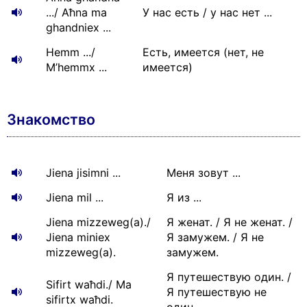
.../ Aħna ma
У нас есть / у нас нет ...
ghandniex ...
Hemm .../
Есть, имеется (нет, не
M’hemmx ...
имеется)
Знакомство
Jiena jisimni ...
Меня зовут ...
Jiena mil ...
Я из ...
Jiena mizzeweg(a)./
Я женат. / Я не женат. /
Jiena miniex
Я замужем. / Я не
mizzeweg(a).
замужем.
Я путешествую один. /
Sifirt waħdi./ Ma
Я путешествую не
sifirtx waħdi.