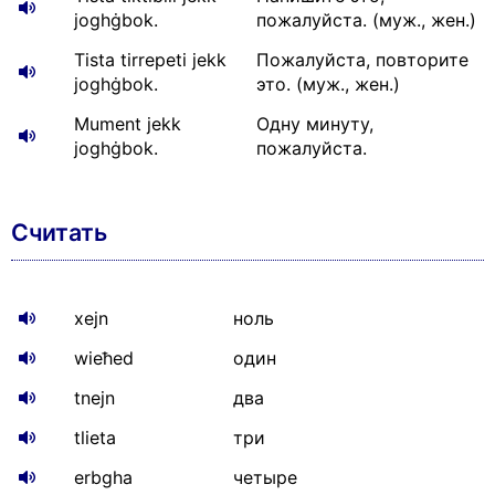
joghġbok.
пожалуйста. (муж., жен.)
Tista tirrepeti jekk
Пожалуйста, повторите
joghġbok.
это. (муж., жен.)
Mument jekk
Одну минуту,
joghġbok.
пожалуйста.
Считать
xejn
ноль
wieħed
один
tnejn
два
tlieta
три
erbgha
четыре