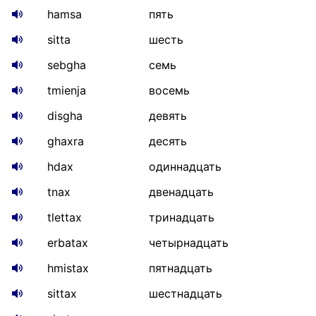
hamsa
пять
sitta
шесть
sebgha
семь
tmienja
восемь
disgha
девять
ghaxra
десять
hdax
одиннадцать
tnax
двенадцать
tlettax
тринадцать
erbatax
четырнадцать
hmistax
пятнадцать
sittax
шестнадцать