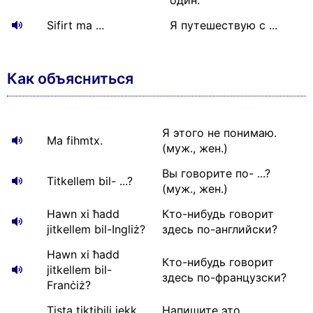
один.
Sifirt ma ...
Я путешествую с ...
Как объясниться
Я этого не понимаю.
Ma fihmtx.
(муж., жен.)
Вы говорите по- ...?
Titkellem bil- ...?
(муж., жен.)
Hawn xi ħadd
Кто-нибудь говорит
jitkellem bil-Ingliż?
здесь по-английски?
Hawn xi ħadd
Кто-нибудь говорит
jitkellem bil-
здесь по-французски?
Franċiż?
Tista tiktibili jekk
Напишите это,