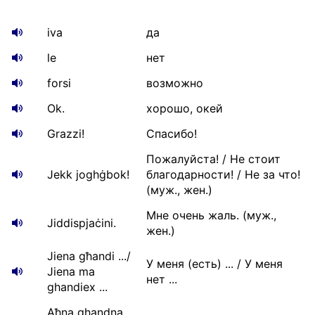
iva
да
le
нет
forsi
возможно
Ok.
хорошо, окей
Grazzi!
Спасибо!
Пожалуйста! / Не стоит
Jekk joghġbok!
благодарности! / Не за что!
(муж., жен.)
Мне очень жаль. (муж.,
Jiddispjaċini.
жен.)
Jiena għandi .../
У меня (есть) ... / У меня
Jiena ma
нет ...
ghandiex ...
Aħna ghandna