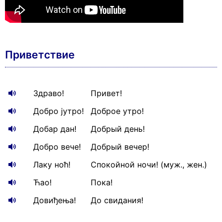
Приветствие
Здраво!
Привет!
Добро јутро!
Доброе утро!
Добар дан!
Добрый день!
Добро вече!
Добрый вечер!
Лаку ноћ!
Спокойной ночи! (муж., жен.)
Ћао!
Пока!
Довиђења!
До свидания!