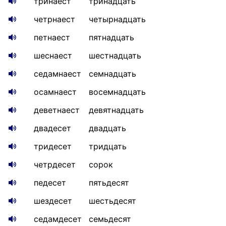
тринаест
тринадцать
четрнаест
четырнадцать
петнаест
пятнадцать
шеснаест
шестнадцать
седамнаест
семнадцать
осамнаест
восемнадцать
деветнаест
девятнадцать
двадесет
двадцать
тридесет
тридцать
четрдесет
сорок
педесет
пятьдесят
шездесет
шестьдесят
седамдесет
семьдесят