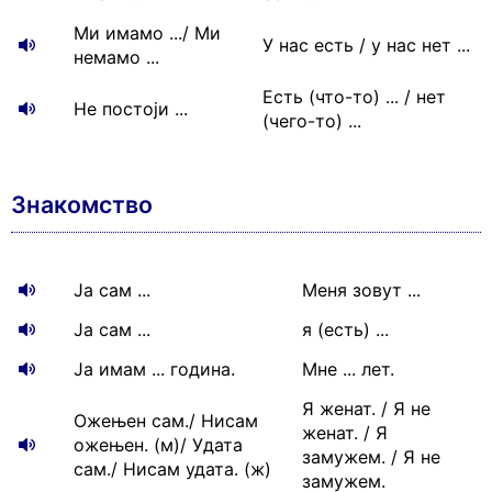
Ми имамо .../ Ми
У нас есть / у нас нет ...
немамо ...
Есть (что-то) ... / нет
Не постоји ...
(чего-то) ...
Знакомство
Ја сам ...
Меня зовут ...
Ја сам ...
я (есть) ...
Ја имам ... година.
Мне ... лет.
Я женат. / Я не
Ожењен сам./ Нисам
женат. / Я
ожењен. (м)/ Удата
замужем. / Я не
сам./ Нисам удата. (ж)
замужем.