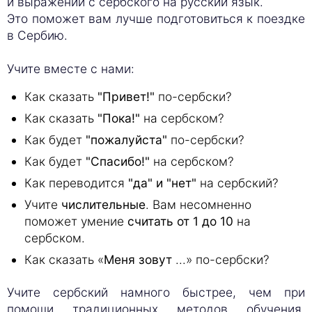
и выражений с сербского на русский язык.
Это поможет вам лучше подготовиться к поездке
в Сербию.
Учите вместе с нами:
Как сказать
"Привет!"
по-сербски?
Как сказать
"Пока!"
на сербском?
Как будет
"пожалуйста"
по-сербски?
Как будет
"Спасибо!"
на сербском?
Как переводится
"да" и "нет"
на сербский?
Учите
числительные
. Вам несомненно
поможет умение
считать от 1 до 10
на
сербском.
Как сказать «
Меня зовут
...» по-сербски?
Учите сербский намного быстрее, чем при
помощи традиционных методов обучения,