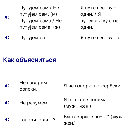
Путујем сам./ Не
Я путешествую
путујем сам. (м)
один. / Я
Путујем сама./ Не
путешествую не
путујем сама. (ж)
один.
Путујем са...
Я путешествую с ...
Как объясниться
Не говорим
Я не говорю по-сербски.
српски.
Я этого не понимаю.
Не разумем.
(муж., жен.)
Вы говорите по- ...? (муж.,
Говорите ли ...?
жен.)