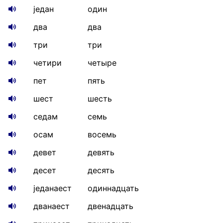
један
один
два
два
три
три
четири
четыре
пет
пять
шест
шесть
седам
семь
осам
восемь
девет
девять
десет
десять
једанаест
одиннадцать
дванаест
двенадцать