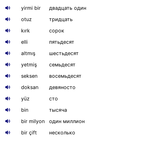
yirmi bir
двадцать один
otuz
тридцать
kırk
сорок
elli
пятьдесят
altmış
шестьдесят
yetmiş
семьдесят
seksen
восемьдесят
doksan
девяносто
yüz
сто
bin
тысяча
bir milyon
один миллион
bir çift
несколько