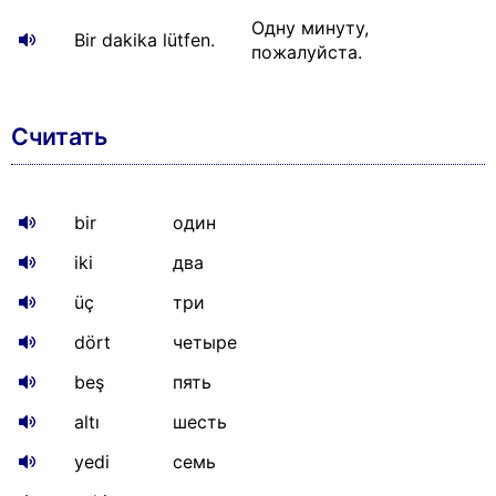
Одну минуту,
Bir dakika lütfen.
пожалуйста.
Считать
bir
один
iki
два
üç
три
dört
четыре
beş
пять
altı
шесть
yedi
семь