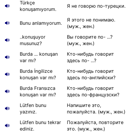
Türkçe
Я не говорю по-турецки.
konuşamıyorum.
Я этого не понимаю.
Bunu anlamıyorum.
(муж., жен.)
..konuşuyor
Вы говорите по- ...?
musunuz?
(муж., жен.)
Burda ... konuşan
Кто-нибудь говорит
var mı?
здесь по- ...?
Burda İngilizce
Кто-нибудь говорит
konuşan var mı?
здесь по-английски?
Burda Fransızca
Кто-нибудь говорит
konuşan var mı?
здесь по-французски?
Lütfen bunu
Напишите это,
yazınız.
пожалуйста. (муж., жен.)
Lütfen bunu tekrar
Пожалуйста, повторите
ediniz.
это. (муж., жен.)