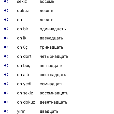
sekiz
восемь
dokuz
девять
on
десять
on bir
одиннадцать
on iki
двенадцать
on üç
тринадцать
on dört
четырнадцать
on beş
пятнадцать
on altı
шестнадцать
on yedi
семнадцать
on sekiz
восемнадцать
on dokuz
девятнадцать
yirmi
двадцать