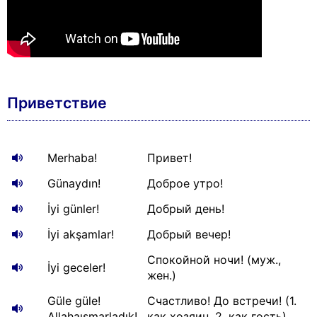
Приветствие
Merhaba!
Привет!
Günaydın!
Доброе утро!
İyi günler!
Добрый день!
İyi akşamlar!
Добрый вечер!
Спокойной ночи! (муж.,
İyi geceler!
жен.)
Güle güle!
Счастливо! До встречи! (1.
Allahaısmarladık!
как хозяин, 2. как гость)