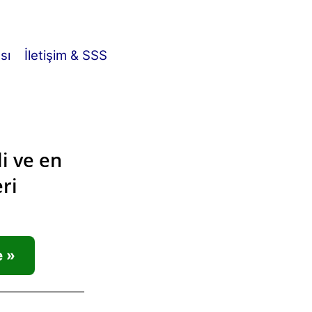
ası
İletişim & SSS
i ve en
ri
e »