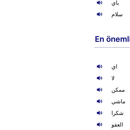
باي
سلام
En öneml
اي
لا
ممكن
ماشي
شكرا
العفو