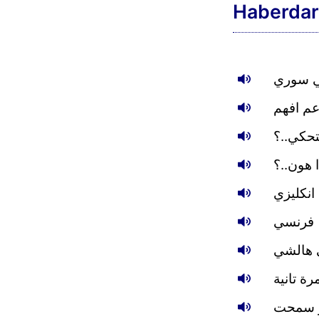
Haberdar
كي سوري
عم افهم
تحكي..؟
 هون..؟
انكليزي
فرنسي
 هالشي
ة تانية
و سمحت