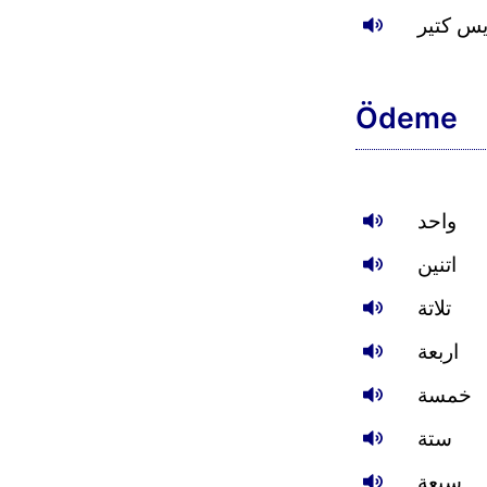
س كتير
Ödeme
واحد
اتنين
تلاتة
اربعة
خمسة
ستة
سبعة