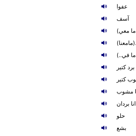
عفوا
آسف
(ما معي
..(مامعنا
.(ما في
برد كتير
ب كتير
ا مشوب
انا بردان
حلو
بشع