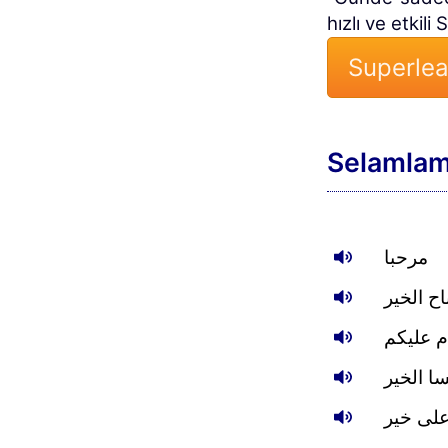
hızlı ve etkili
Superlea
Selamla
مرحبا
ح الخير
م عليكم
ا الخير
لى خير