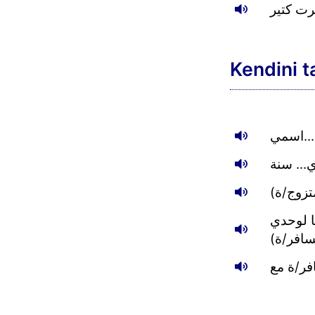
رت كتير
Kendini t
اسمي...
... سنة
 متزوج/ة
ا لوحدي
سافر/ة