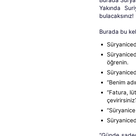
Burada Süryan
Yakında Suri
bulacaksınız!
Burada bu kel
Süryaniced
Süryanicede
öğrenin.
Süryanicede
“Benim adım
“Fatura, lü
çevirirsiniz
“Süryanice
Süryaniced
“Günde sadec