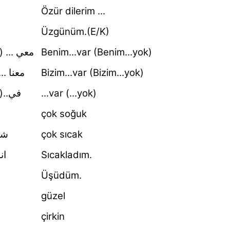
Özür dilerim ...
Üzgünüm.(E/K)
معي ... )
Benim...var (Benim...yok)
معنا .)
Bizim...var (Bizim...yok)
في...)
...var (...yok)
çok soğuk
شو
çok sıcak
ان
Sıcakladım.
Üşüdüm.
güzel
çirkin