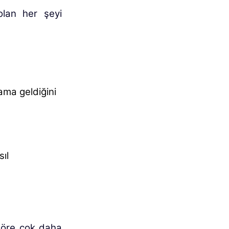
olan her şeyi
ama geldiğini
ıl
göre çok daha