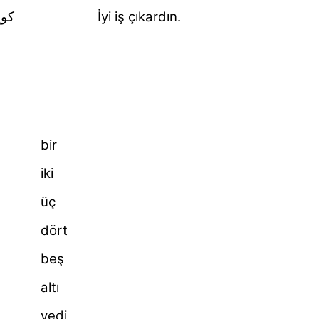
كوي
İyi iş çıkardın.
bir
iki
üç
dört
beş
altı
yedi