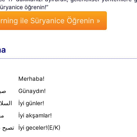
 Süryanice öğrenin!”
rning ile Süryanice Öğrenin »
ma
Merhaba!
صبا
Günaydın!
السلا
İyi günler!
مس
İyi akşamlar!
تصبح ع
İyi geceler!(E/K)