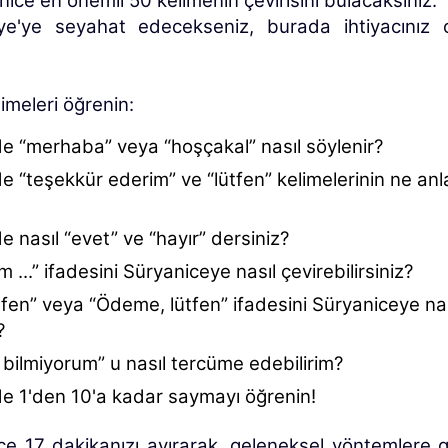
ice en önemli 50 kelimenin çevirisini bulacaksınız.
ye'ye seyahat edecekseniz, burada ihtiyacınız 
imeleri öğrenin:
e “merhaba” veya “hoşçakal” nasıl söylenir?
 “teşekkür ederim” ve “lütfen” kelimelerinin ne anl
 nasıl “evet” ve “hayır” dersiniz?
 ...” ifadesini Süryaniceye nasıl çevirebilirsiniz?
tfen” veya “Ödeme, lütfen” ifadesini Süryaniceye nas
?
 bilmiyorum” u nasıl tercüme edebilirim?
e 1'den 10'a kadar saymayı öğrenin!
e 17 dakikanızı ayırarak, geleneksel yöntemlere 