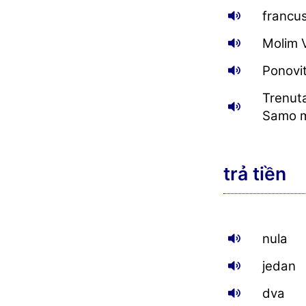
francus
Molim V
Ponovit
Trenut
Samo m
trả tiền
nula
jedan
dva