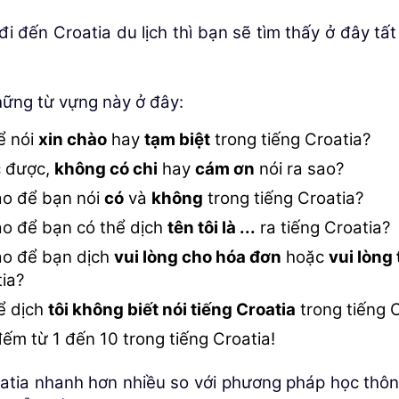
i đến Croatia du lịch thì bạn sẽ tìm thấy ở đây tấ
hững từ vựng này ở đây:
̉ nói
xin chào
hay
tạm biệt
trong tiếng Croatia?
c được,
không có chi
hay
cám ơn
nói ra sao?
ào để bạn nói
có
và
không
trong tiếng Croatia?
o để bạn có thể dịch
tên tôi là ...
ra tiếng Croatia?
ào để bạn dịch
vui lòng cho hóa đơn
hoặc
vui lòng 
tia?
̉ dịch
tôi không biết nói tiếng Croatia
trong tiếng 
ếm từ 1 đến 10 trong tiếng Croatia!
oatia nhanh hơn nhiều so với phương pháp học thôn