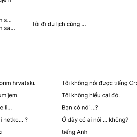
 s...
Tôi đi du lịch cùng ...
 sa...
rim hrvatski.
Tôi không nói được tiếng Cr
umijem.
Tôi không hiểu cái đó.
 li...
Bạn có nói ...?
i netko... ?
Ở đây có ai nói ... không?
i
tiếng Anh