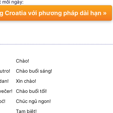
́t mỗi ngày:
ng Croatia với phương pháp dài hạn »
Chào!
utro!
Chào buổi sáng!
dan!
Xin chào!
večer!
Chào buổi tối!
oć!
Chúc ngủ ngon!
Tạm biệt!