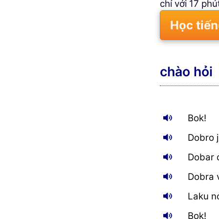
chỉ với 17 phu
Học tiế
chào hỏi
Bok!
Dobro j
Dobar 
Dobra 
Laku n
Bok!