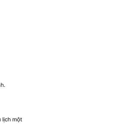
nh.
u lịch một