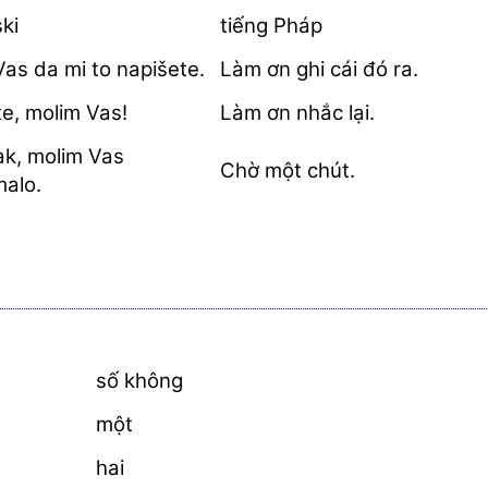
ki
tiếng Pháp
as da mi to napišete.
Làm ơn ghi cái đó ra.
e, molim Vas!
Làm ơn nhắc lại.
ak, molim Vas
Chờ một chút.
alo.
số không
một
hai