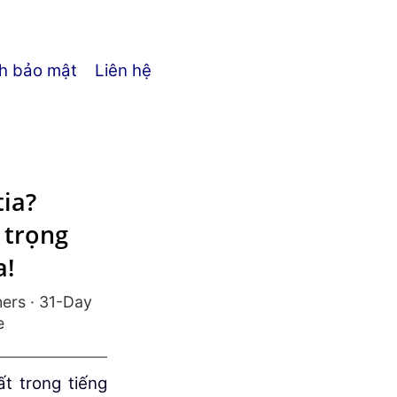
h bảo mật
Liên hệ
tia?
 trọng
a!
s · 31-Day
e
́t trong tiếng