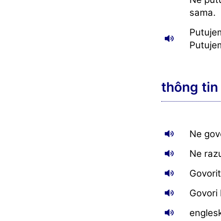
sama.
Putujem
Putujem
thông tin
Ne govo
Ne raz
Govorite
Govori l
englesk