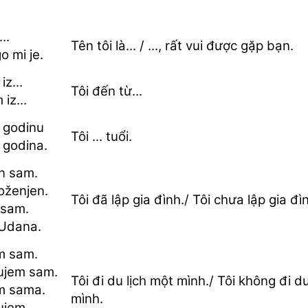
..
Tên tôi là... / ..., rất vui được gặp bạn.
go mi je.
iz...
Tôi đến từ...
iz...
 godinu
Tôi ... tuổi.
 godina.
n sam.
oženjen.
Tôi đã lập gia đình./ Tôi chưa lập gia đì
sam.
Udana.
m sam.
ujem sam.
Tôi đi du lịch một mình./ Tôi không đi d
m sama.
mình.
ujem