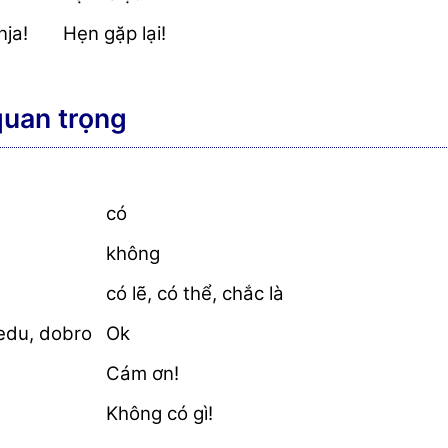
nja!
Hẹn gặp lại!
quan trọng
có
không
có lẽ, có thể, chắc là
redu, dobro
Ok
Cám ơn!
Không có gì!