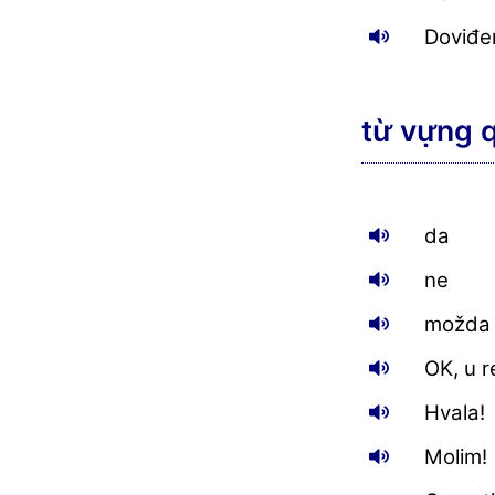
Doviđe
từ vựng 
da
ne
možda
OK, u 
Hvala!
Molim!