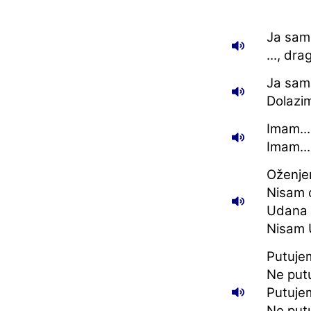
Ja sam.
..., dra
Ja sam 
Dolazim 
Imam...
Imam...
Oženje
Nisam 
Udana 
Nisam 
Putuje
Ne put
Putuje
Ne put