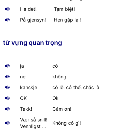
Ha det!
Tạm biệt!
På gjensyn!
Hẹn gặp lại!
từ vựng quan trọng
ja
có
nei
không
kanskje
có lẽ, có thể, chắc là
OK
Ok
Takk!
Cám ơn!
Vær så snill!
Không có gì!
Vennligst ...