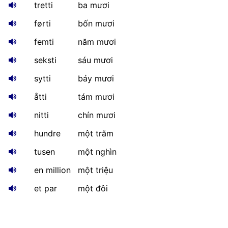
tretti
ba mươi
førti
bốn mươi
femti
năm mươi
seksti
sáu mươi
sytti
bảy mươi
åtti
tám mươi
nitti
chín mươi
hundre
một trăm
tusen
một nghìn
en million
một triệu
et par
một đôi