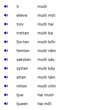
ti
mười
elleve
mười một
tolv
mười hai
tretten
mười ba
fjorten
mười bốn
femten
mười năm
seksten
mười sáu
sytten
mười bảy
atten
mười tám
nitten
mười chín
tjue
hai mươi
tjueen
hai mốt