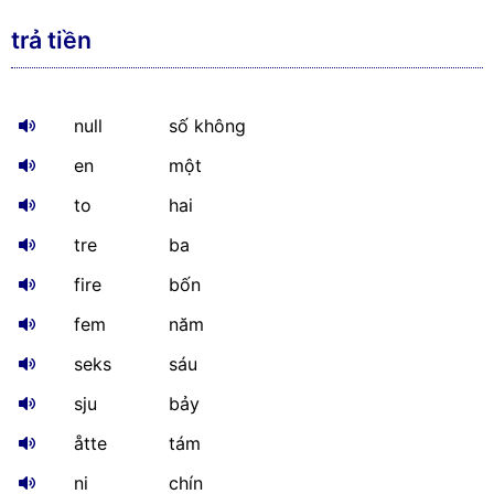
trả tiền
null
số không
en
một
to
hai
tre
ba
fire
bốn
fem
năm
seks
sáu
sju
bảy
åtte
tám
ni
chín