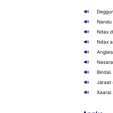
Deggum
Nandu 
Ndax de
Ndax am
Anglais
Nasar
Bindal.
Jaraat 
Xaaral.