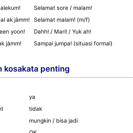
alekum!
Selamat sore / malam!
al ak jàmm!
Selamat malam! (m/f)
een yoon!
Dahh! / Mari! / Yuk ah!
k jàmm!
Sampai jumpa! (situasi formal)
 kosakata penting
ya
et
tidak
mungkin / bisa jadi
OK