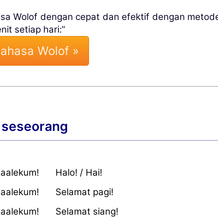
hasa Wolof dengan cepat dan efektif dengan metode
it setiap hari:”
bahasa Wolof »
 seseorang
aalekum!
Halo! / Hai!
aalekum!
Selamat pagi!
aalekum!
Selamat siang!