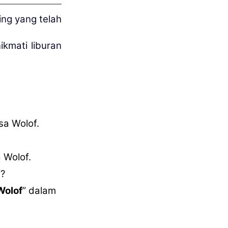
ing yang telah
ikmati liburan
sa Wolof.
 Wolof.
f?
Wolof
” dalam