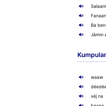
Salaam
Fanaan
Ba ben
Jàmm a
Kumpulan
waaw
déedé
xéj na
baxna