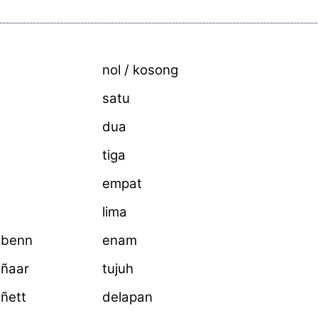
nol / kosong
satu
dua
tiga
empat
lima
 benn
enam
 ñaar
tujuh
 ñett
delapan