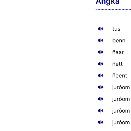
Angka
tus
benn
ñaar
ñett
ñeent
juróom
juróom
juróom
juróom