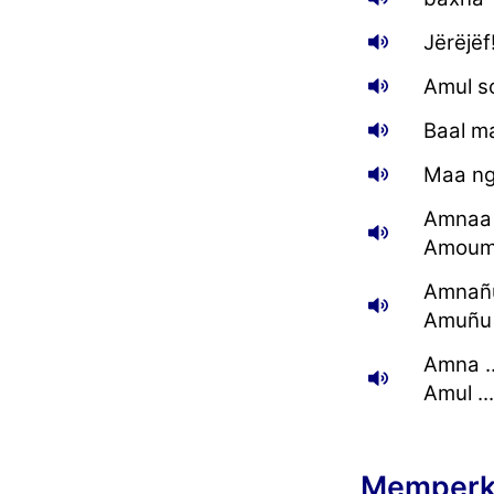
Jërëjëf
Amul so
Baal ma
Maa ngi
Amnaa .
Amouma
Amnañu
Amuñu .
Amna ..
Amul ...
Memperke