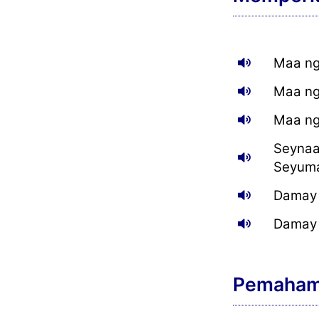
Maa ngi
Maa ngi
Maa ngi
Seynaa
Seyum
Damay 
Damay t
Pemaha