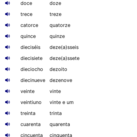
doce
doze
trece
treze
catorce
quatorze
quince
quinze
dieciséis
deze(a)sseis
diecisiete
deze(a)ssete
dieciocho
dezoito
diecinueve
dezenove
veinte
vinte
veintiuno
vinte e um
treinta
trinta
cuarenta
quarenta
cincuenta
cinquenta