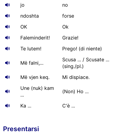
jo
no
ndoshta
forse
OK
Ok
Faleminderit!
Grazie!
Te lutem!
Prego! (di niente)
Scusa ... / Scusate ...
Më falni,...
(sing./pl.)
Më vjen keq.
Mi dispiace.
Une (nuk) kam
(Non) Ho ...
...
Ka ...
C'è ...
Presentarsi