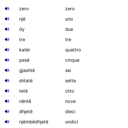
zero
zero
një
uno
dy
due
tre
tre
katër
quattro
pesë
cinque
gjashtë
sei
shtatë
sette
tetë
otto
nëntë
nove
dhjetë
dieci
njëmbëdhjetë
undici