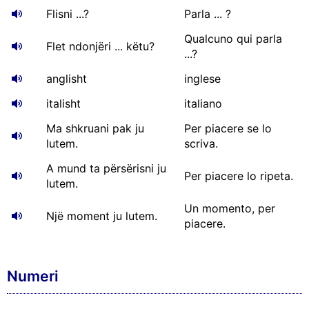
Flisni ...?
Parla ... ?
Qualcuno qui parla
Flet ndonjëri ... këtu?
...?
anglisht
inglese
italisht
italiano
Ma shkruani pak ju
Per piacere se lo
lutem.
scriva.
A mund ta përsërisni ju
Per piacere lo ripeta.
lutem.
Un momento, per
Një moment ju lutem.
piacere.
Numeri