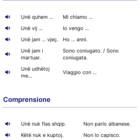
Unë quhem ...
Mi chiamo ...
Unë vij ...
Io vengo ...
Unë jam ... vjeç.
Ho ... anni.
Unë jam i
Sono coniugato. / Sono
martuar.
coniugata.
Unë udhëtoj
Viaggio con ...
me...
Comprensione
Unë nuk flas shqip.
Non parlo albanese.
Këtë nuk e kuptoj.
Non lo capisco.