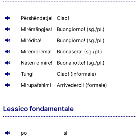
Përshëndetje!
Ciao!
Mirëmëngjes!
Buongiorno! (sg./pl.)
Mirëdita!
Buongiorno! (sg./pl.)
Mirëmbrëma!
Buonasera! (sg./pl.)
Natën e mirë!
Buonanotte! (sg./pl.)
Tung!
Ciao! (informale)
Mirupafshim!
Arrivederci! (formale)
Lessico fondamentale
po
sì