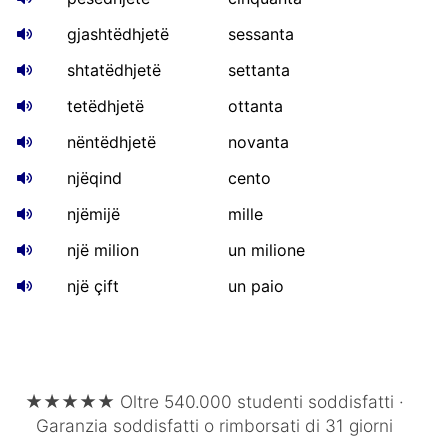
gjashtëdhjetë
sessanta
shtatëdhjetë
settanta
tetëdhjetë
ottanta
nëntëdhjetë
novanta
njëqind
cento
njëmijë
mille
një milion
un milione
një çift
un paio
★★★★★ Oltre 540.000 studenti soddisfatti ·
Garanzia soddisfatti o rimborsati di 31 giorni