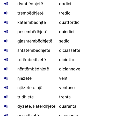
dymbëdhjetë
dodici
trembëdhjetë
tredici
katërmbëdhjtë
quattordici
pesëmbëdhjetë
quindici
gjashtëmbëdhjetë
sedici
shtatëmbëdhjetë
diciassette
tetëmbëdhjetë
diciotto
nëntëmbëdhjetë
diciannove
njëzetë
venti
njëzetë e një
ventuno
tridhjetë
trenta
dyzetë, katërdhjetë
quaranta
pesëdhjetë
cinquanta