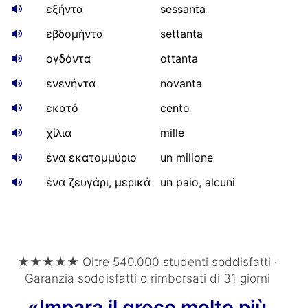
εξήντα
sessanta
εβδομήντα
settanta
ογδόντα
ottanta
ενενήντα
novanta
εκατό
cento
χίλια
mille
ένα εκατομμύριο
un milione
ένα ζευγάρι, μερικά
un paio, alcuni
★★★★★ Oltre 540.000 studenti soddisfatti ·
Garanzia soddisfatti o rimborsati di 31 giorni
«Impara il greco molto più