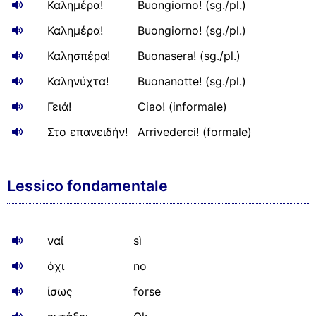
Καλημέρα!
Buongiorno! (sg./pl.)
Καλημέρα!
Buongiorno! (sg./pl.)
Καλησπέρα!
Buonasera! (sg./pl.)
Καληνύχτα!
Buonanotte! (sg./pl.)
Γειά!
Ciao! (informale)
Στο επανειδήν!
Arrivederci! (formale)
Lessico fondamentale
ναί
sì
όχι
no
ίσως
forse