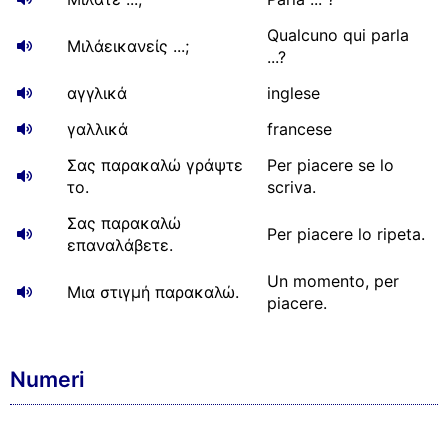
Qualcuno qui parla
Μιλάεικανείς ...;
...?
αγγλικά
inglese
γαλλικά
francese
Σας παρακαλώ γράψτε
Per piacere se lo
το.
scriva.
Σας παρακαλώ
Per piacere lo ripeta.
επαναλάβετε.
Un momento, per
Μια στιγμή παρακαλώ.
piacere.
Numeri