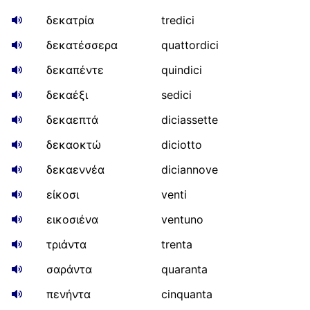
δεκατρία
tredici
δεκατέσσερα
quattordici
δεκαπέντε
quindici
δεκαέξι
sedici
δεκαεπτά
diciassette
δεκαοκτώ
diciotto
δεκαεννέα
diciannove
είκοσι
venti
εικοσιένα
ventuno
τριάντα
trenta
σαράντα
quaranta
πενήντα
cinquanta