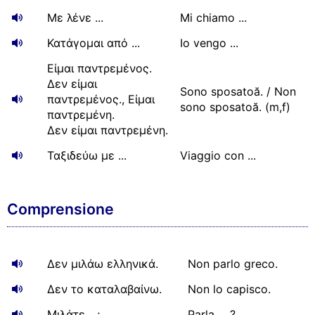
Με λένε ...
Mi chiamo ...
Κατάγομαι από ...
Io vengo ...
Είμαι παντρεμένος.
Δεν είμαι
Sono sposatoă. / Non
παντρεμένος., Είμαι
sono sposatoă. (m,f)
παντρεμένη.
Δεν είμαι παντρεμένη.
Ταξιδεύω με ...
Viaggio con ...
Comprensione
Δεν μιλάω ελληνικά.
Non parlo greco.
Δεν το καταλαβαίνω.
Non lo capisco.
Μιλάτε ...;
Parla ... ?