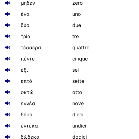
μηδέν
zero
ένα
uno
δύο
due
τρία
tre
τέσσερα
quattro
πέντε
cinque
έξι
sei
επτά
sette
οκτώ
otto
εννέα
nove
δέκα
dieci
έντεκα
undici
δώδεκα
dodici