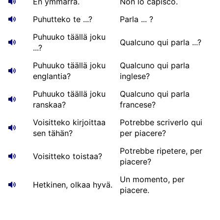
En ymmärrä.
Non lo capisco.
Puhutteko te ...?
Parla ... ?
Puhuuko täällä joku
Qualcuno qui parla ...?
...?
Puhuuko täällä joku
Qualcuno qui parla
englantia?
inglese?
Puhuuko täällä joku
Qualcuno qui parla
ranskaa?
francese?
Voisitteko kirjoittaa
Potrebbe scriverlo qui
sen tähän?
per piacere?
Potrebbe ripetere, per
Voisitteko toistaa?
piacere?
Un momento, per
Hetkinen, olkaa hyvä.
piacere.