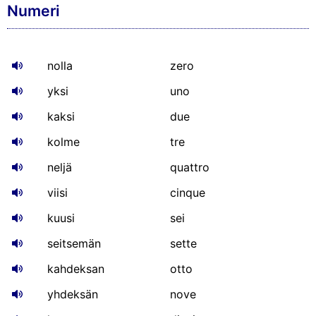
Numeri
nolla
zero
yksi
uno
kaksi
due
kolme
tre
neljä
quattro
viisi
cinque
kuusi
sei
seitsemän
sette
kahdeksan
otto
yhdeksän
nove