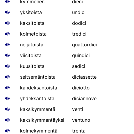
kymmenen
dieci
yksitoista
undici
kaksitoista
dodici
kolmetoista
tredici
neljätoista
quattordici
viisitoista
quindici
kuusitoista
sedici
seitsemäntoista
diciassette
kahdeksantoista
diciotto
yhdeksäntoista
diciannove
kaksikymmentä
venti
kaksikymmentäyksi
ventuno
kolmekymmentä
trenta