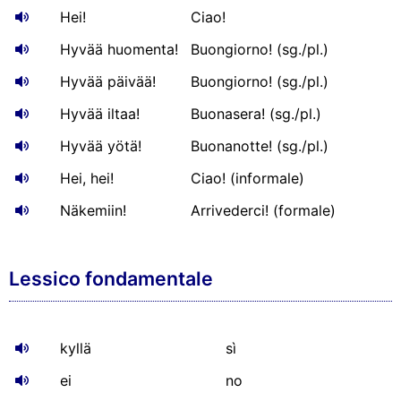
Hei!
Ciao!
Hyvää huomenta!
Buongiorno! (sg./pl.)
Hyvää päivää!
Buongiorno! (sg./pl.)
Hyvää iltaa!
Buonasera! (sg./pl.)
Hyvää yötä!
Buonanotte! (sg./pl.)
Hei, hei!
Ciao! (informale)
Näkemiin!
Arrivederci! (formale)
Lessico fondamentale
kyllä
sì
ei
no