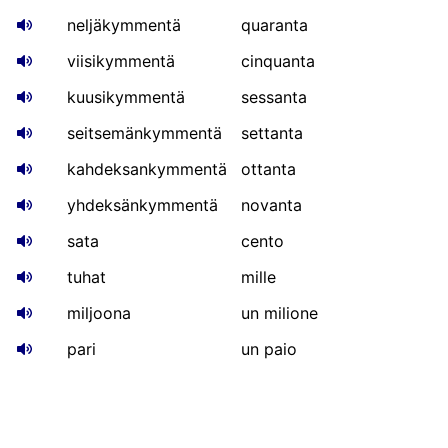
neljäkymmentä
quaranta
viisikymmentä
cinquanta
kuusikymmentä
sessanta
seitsemänkymmentä
settanta
kahdeksankymmentä
ottanta
yhdeksänkymmentä
novanta
sata
cento
tuhat
mille
miljoona
un milione
pari
un paio