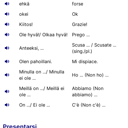
ehkä
forse
okei
Ok
Kiitos!
Grazie!
Ole hyvä!/ Olkaa hyvä!
Prego ...
Scusa ... / Scusate ...
Anteeksi, ...
(sing./pl.)
Olen pahoillani.
Mi dispiace.
Minulla on .../ Minulla
Ho ... (Non ho) ...
ei ole ...
Meillä on .../ Meillä ei
Abbiamo (Non
ole ...
abbiamo) ...
On .../ Ei ole ...
C'è (Non c'è) ...
Presentarsi