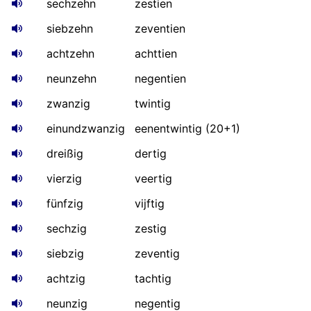
sechzehn
zestien
siebzehn
zeventien
achtzehn
achttien
neunzehn
negentien
zwanzig
twintig
einundzwanzig
eenentwintig (20+1)
dreißig
dertig
vierzig
veertig
fünfzig
vijftig
sechzig
zestig
siebzig
zeventig
achtzig
tachtig
neunzig
negentig