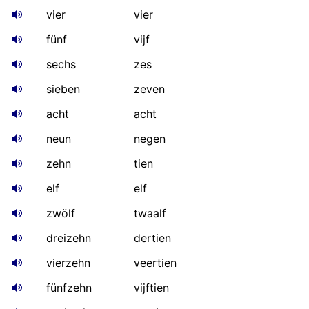
vier
vier
fünf
vijf
sechs
zes
sieben
zeven
acht
acht
neun
negen
zehn
tien
elf
elf
zwölf
twaalf
dreizehn
dertien
vierzehn
veertien
fünfzehn
vijftien