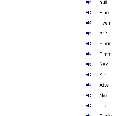
núll
Einn
Tveir
Þrír
Fjórir
Fimm
Sex
Sjö
Átta
Níu
Tíu