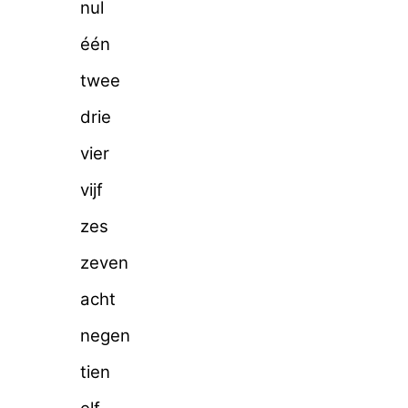
nul
één
twee
drie
vier
vijf
zes
zeven
acht
negen
tien