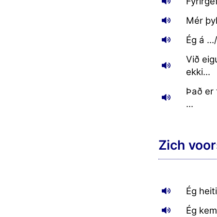
Fyrirgef
Mér þyk
Ég á ...
Við eig
ekki...
Það er t
...
Zich voor
Ég heiti 
Ég kem 