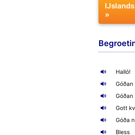
IJsland
»
Begroeti
Halló!
Góðan 
Góðan 
Gott kv
Góða n
Bless