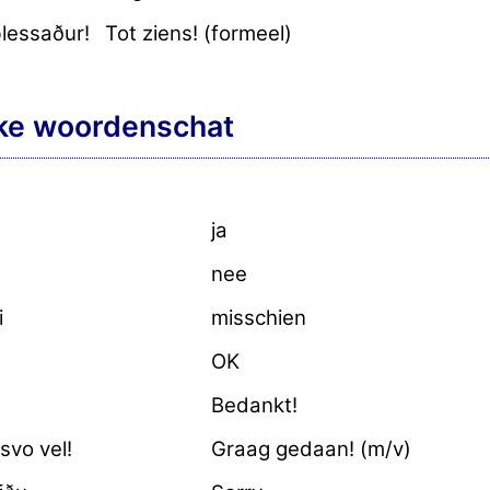
lessaður!
Tot ziens! (formeel)
jke woordenschat
ja
nee
i
misschien
OK
Bedankt!
svo vel!
Graag gedaan! (m/v)