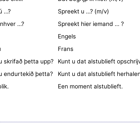
 ...?
Spreekt u ...? (m/v)
nhver ...?
Spreekt hier iemand ... ?
Engels
u
Frans
 skrifað þetta upp?
Kunt u dat alstublieft opschri
u endurtekið þetta?
Kunt u dat alstublieft herhale
lik.
Een moment alstublieft.