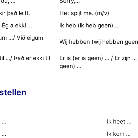
ðu, ...
Sorry,…
ir það leitt.
Het spijt me. (m/v)
/ Ég á ekki ...
Ik heb (ik heb geen) …
um .../ Við eigum
Wij hebben (wij hebben geen
il .../ Það er ekki til
Er is (er is geen) ... / Er zijn ...
geen) …
stellen
...
Ik heet ...
...
Ik kom ...