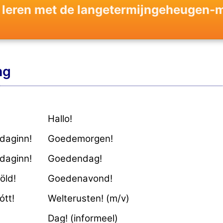
s leren met de langetermijngeheugen-
ng
Hallo!
daginn!
Goedemorgen!
daginn!
Goedendag!
öld!
Goedenavond!
ótt!
Welterusten! (m/v)
Dag! (informeel)