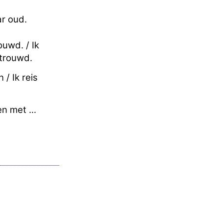
aar oud.
ouwd. / Ik
etrouwd.
n / Ik reis
n met ...