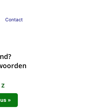
g
Contact
and?
 woorden
 Z
sus »