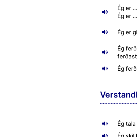
Ég er ..
Ég er .
Ég er gi
Ég ferð
ferðast
Ég ferð
Verstand
Ég tala
Ég skil