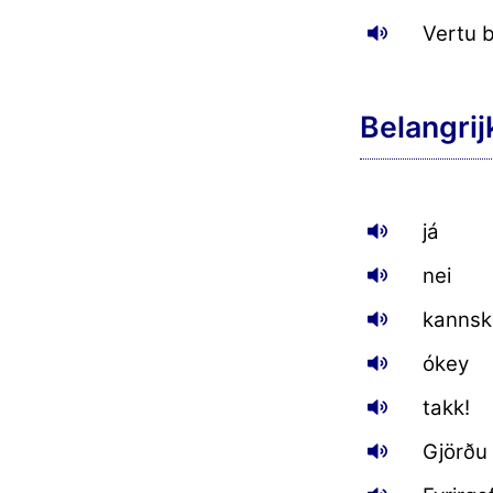
Vertu b
Belangri
já
nei
kannsk
ókey
takk!
Gjörðu 