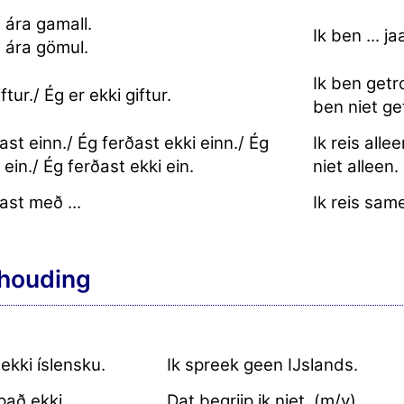
. ára gamall.
Ik ben ... j
.. ára gömul.
Ik ben getr
ftur./ Ég er ekki giftur.
ben niet g
ast einn./ Ég ferðast ekki einn./ Ég
Ik reis allee
 ein./ Ég ferðast ekki ein.
niet alleen.
ast með ...
Ik reis same
houding
 ekki íslensku.
Ik spreek geen IJslands.
 það ekki.
Dat begrijp ik niet. (m/v)