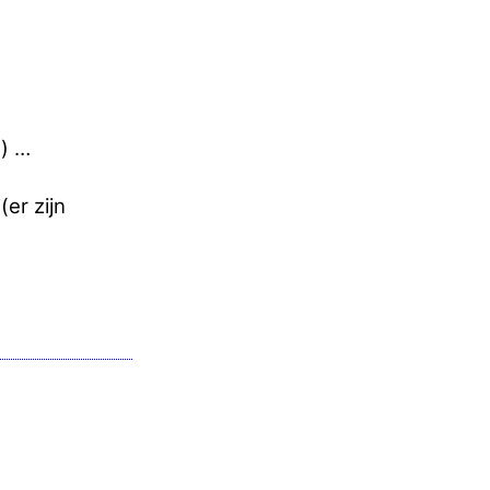
) …
 (er zijn