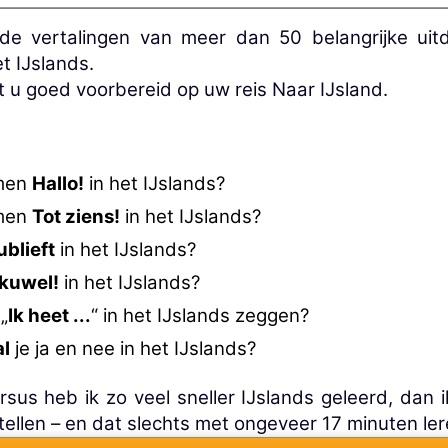
 de vertalingen van meer dan 50 belangrijke uit
t IJslands.
u goed voorbereid op uw reis Naar IJsland.
men
Hallo!
in het IJslands?
men
Tot ziens!
in het IJslands?
ublieft
in het IJslands?
kuwel!
in het IJslands?
„
Ik heet ...
“ in het IJslands zeggen?
al
je ja en nee in het IJslands?
sus heb ik zo veel sneller IJslands geleerd, dan 
ellen – en dat slechts met ongeveer 17 minuten ler