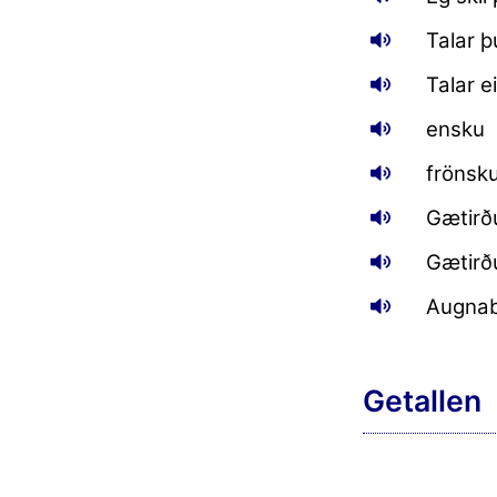
Talar þú
Talar ei
ensku
frönsk
Gætirðu
Gætirð
Augnab
Getallen