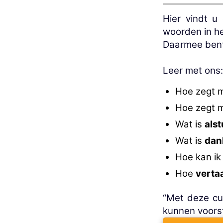
Hier vindt u
woorden in he
Daarmee bent 
Leer met ons:
Hoe zegt 
Hoe zegt 
Wat is
alst
Wat is
dan
Hoe kan ik 
Hoe
verta
“Met deze cur
kunnen voorst